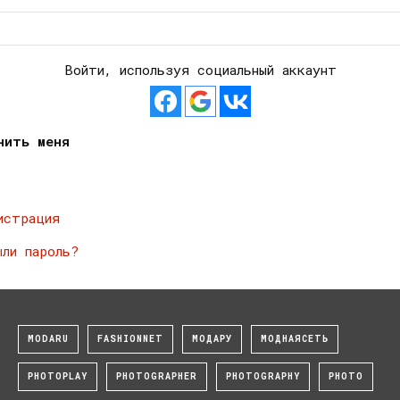
Войти, используя социальный аккаунт
нить меня
истрация
ыли пароль?
MODARU
FASHIONNET
МОДАРУ
МОДНАЯСЕТЬ
PHOTOPLAY
PHOTOGRAPHER
PHOTOGRAPHY
PHOTO