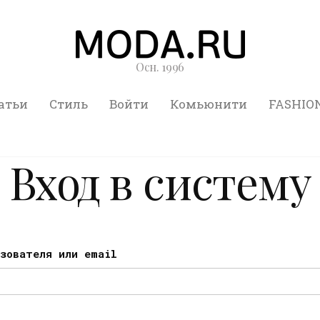
Осн. 1996
атьи
Стиль
Войти
Комьюнити
FASHIO
Вход в систему
ьзователя или email