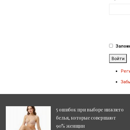
Запом
Войти
Рег
Заб
5 ошибок при выборе нижнего
белья, которые совершают
90% женщин