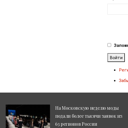
Запом
Войти
Рег
Заб
На Московскую неделю моды
подали более тысячи заявок из
63 регионов России