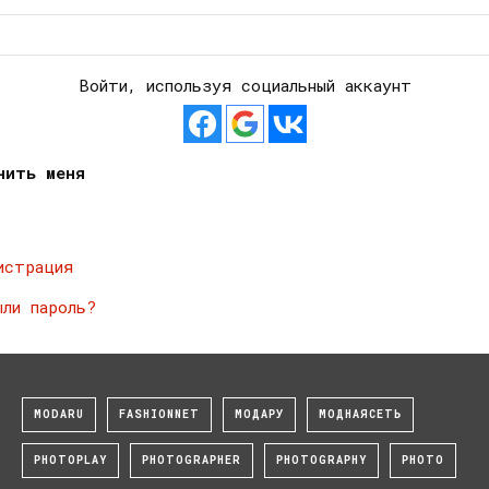
Войти, используя социальный аккаунт
нить меня
истрация
ыли пароль?
MODARU
FASHIONNET
МОДАРУ
МОДНАЯСЕТЬ
PHOTOPLAY
PHOTOGRAPHER
PHOTOGRAPHY
PHOTO