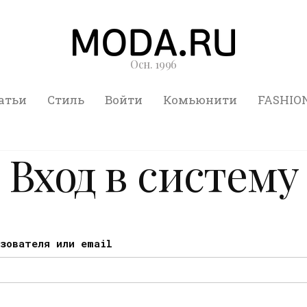
Осн. 1996
атьи
Стиль
Войти
Комьюнити
FASHIO
Вход в систему
ьзователя или email