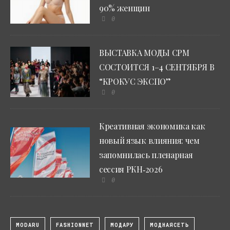
90% женщин
0
ВЫСТАВКА МОДЫ CPM
СОСТОИТСЯ 1–4 СЕНТЯБРЯ В
“КРОКУС ЭКСПО”
0
Креативная экономика как
новый язык влияния: чем
запомнилась пленарная
сессия РКН‑2026
0
MODARU
FASHIONNET
МОДАРУ
МОДНАЯСЕТЬ