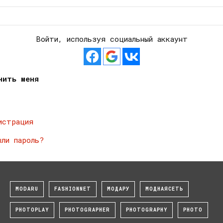
Войти, используя социальный аккаунт
нить меня
истрация
ыли пароль?
MODARU
FASHIONNET
МОДАРУ
МОДНАЯСЕТЬ
PHOTOPLAY
PHOTOGRAPHER
PHOTOGRAPHY
PHOTO