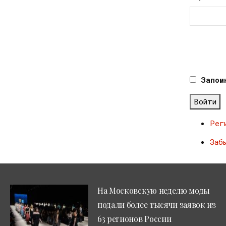
Запом
Войти
Рег
Заб
На Московскую неделю моды
подали более тысячи заявок из
63 регионов России