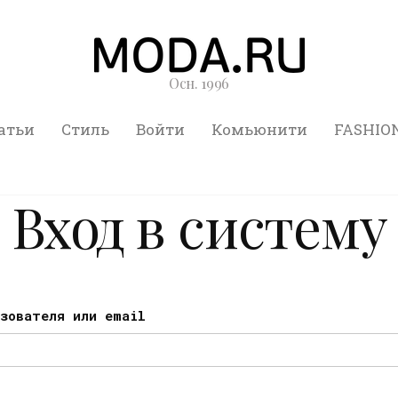
Осн. 1996
атьи
Стиль
Войти
Комьюнити
FASHIO
Вход в систему
ьзователя или email