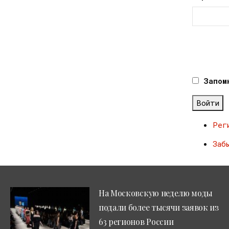
Запом
Войти
Рег
Заб
На Московскую неделю моды
подали более тысячи заявок из
63 регионов России