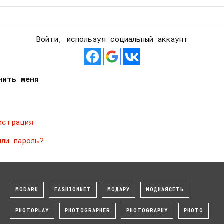
Войти, используя социальный аккаунт
нить меня
истрация
ыли пароль?
MODARU
FASHIONNET
МОДАРУ
МОДНАЯСЕТЬ
PHOTOPLAY
PHOTOGRAPHER
PHOTOGRAPHY
PHOTO