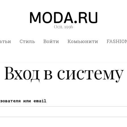
Осн. 1996
атьи
Стиль
Войти
Комьюнити
FASHIO
Вход в систему
ьзователя или email