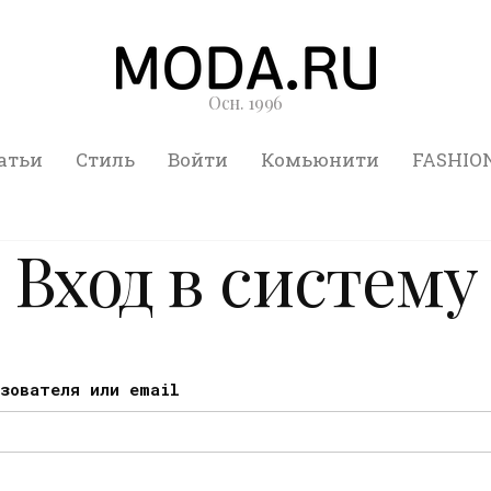
Осн. 1996
атьи
Стиль
Войти
Комьюнити
FASHIO
Вход в систему
ьзователя или email