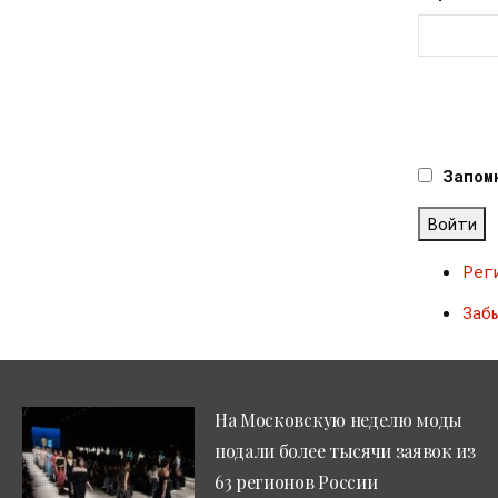
Запом
Войти
Рег
Заб
На Московскую неделю моды
подали более тысячи заявок из
63 регионов России