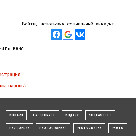
Войти, используя социальный аккаунт
нить меня
истрация
ыли пароль?
MODARU
FASHIONNET
МОДАРУ
МОДНАЯСЕТЬ
PHOTOPLAY
PHOTOGRAPHER
PHOTOGRAPHY
PHOTO