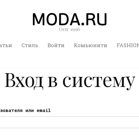
Осн. 1996
атьи
Стиль
Войти
Комьюнити
FASHIO
Вход в систему
ьзователя или email