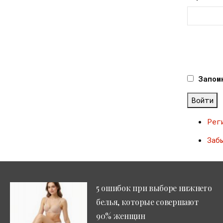
Запом
Войти
Рег
Заб
5 ошибок при выборе нижнего
белья, которые совершают
90% женщин