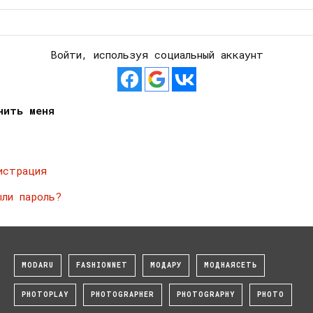
Войти, используя социальный аккаунт
нить меня
истрация
ыли пароль?
MODARU
FASHIONNET
МОДАРУ
МОДНАЯСЕТЬ
PHOTOPLAY
PHOTOGRAPHER
PHOTOGRAPHY
PHOTO