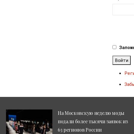
Запом
Войти
Рег
Заб
На Московскую неделю моды
подали более тысячи заявок из
63 регионов России