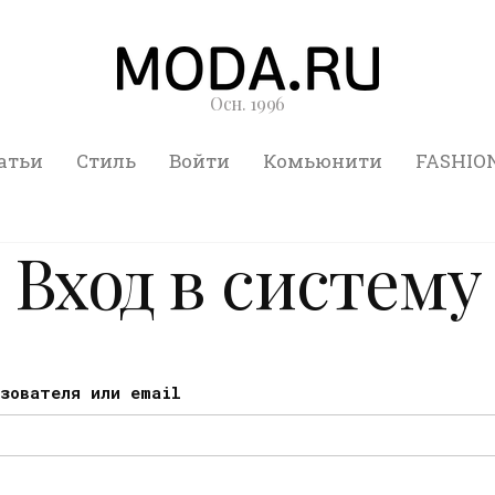
Осн. 1996
атьи
Стиль
Войти
Комьюнити
FASHIO
Вход в систему
ьзователя или email