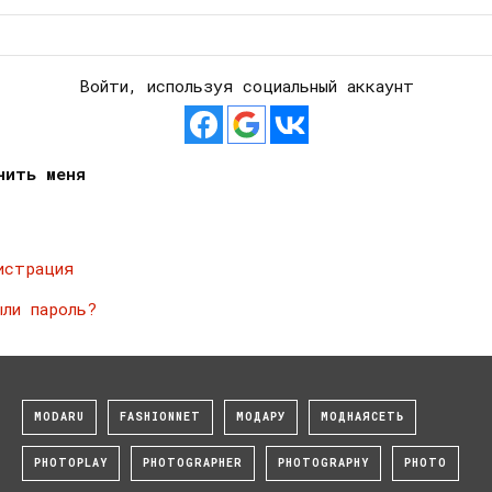
Войти, используя социальный аккаунт
нить меня
истрация
ыли пароль?
MODARU
FASHIONNET
МОДАРУ
МОДНАЯСЕТЬ
PHOTOPLAY
PHOTOGRAPHER
PHOTOGRAPHY
PHOTO