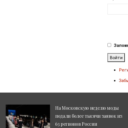
Запом
Войти
Рег
Заб
На Московскую неделю моды
подали более тысячи заявок из
63 регионов России