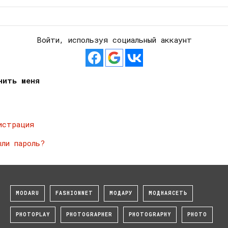
Войти, используя социальный аккаунт
нить меня
истрация
ыли пароль?
MODARU
FASHIONNET
МОДАРУ
МОДНАЯСЕТЬ
PHOTOPLAY
PHOTOGRAPHER
PHOTOGRAPHY
PHOTO