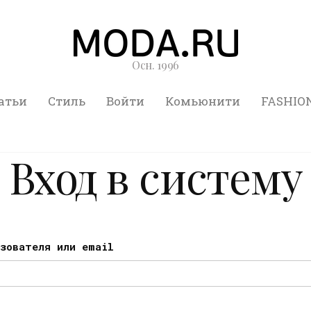
Осн. 1996
атьи
Стиль
Войти
Комьюнити
FASHIO
Вход в систему
ьзователя или email