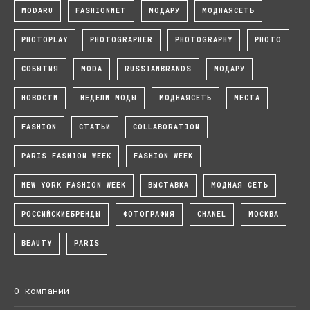
MODARU
FASHIONNET
МОДАРУ
МОДНАЯСЕТЬ
PHOTOPLAY
PHOTOGRAPHER
PHOTOGRAPHY
PHOTO
СОБЫТИЯ
MODA
RUSSIANBRANDS
МОДАРУ
НОВОСТИ
НЕДЕЛИ МОДЫ
МОДНАЯСЕТЬ
МЕСТА
FASHION
СТАТЬИ
COLLABORATION
PARIS FASHION WEEK
FASHION WEEK
NEW YORK FASHION WEEK
ВЫСТАВКА
МОДНАЯ СЕТЬ
РОССИЙСКИЕБРЕНДЫ
ФОТОГРАФИЯ
CHANEL
МОСКВА
BEAUTY
PARIS
О компании