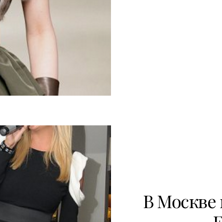
3
В Москве
F