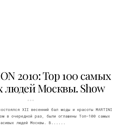
ON 2010: Top 100 самых
х людей Москвы. Show
состоялся XII весенний бал моды и красоты MARTINI
ром в очередной раз, были оглашены Тoп–100 самых
расивых людей Москвы. В......