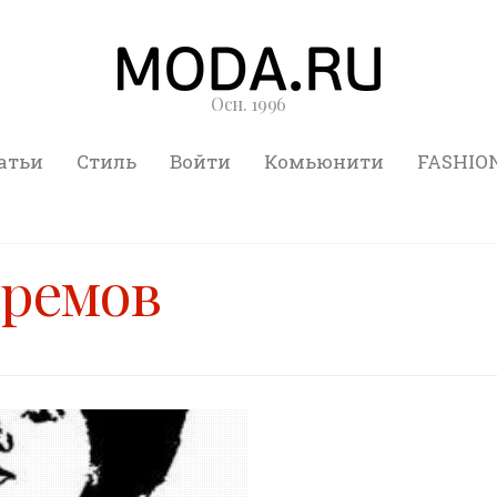
Осн. 1996
атьи
Стиль
Войти
Комьюнити
FASHIO
фремов