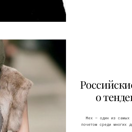
16
Российски
о тенд
Мех – один из самых 
почетом среди многих д