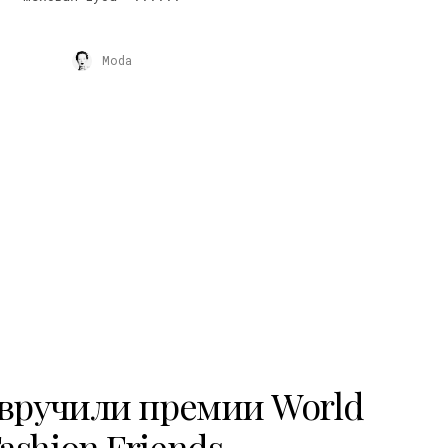
Moda
 вручили премии World
ashion Friends