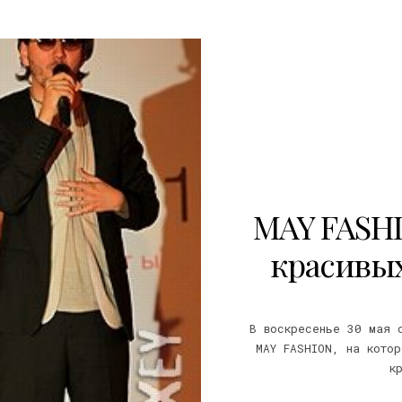
0
MAY FASHI
красивы
В воскресенье 30 мая 
MAY FASHION, на кото
к