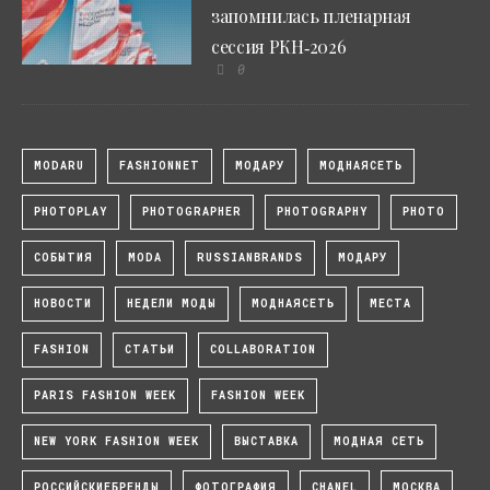
запомнилась пленарная
сессия РКН‑2026
0
MODARU
FASHIONNET
МОДАРУ
МОДНАЯСЕТЬ
PHOTOPLAY
PHOTOGRAPHER
PHOTOGRAPHY
PHOTO
СОБЫТИЯ
MODA
RUSSIANBRANDS
МОДАРУ
НОВОСТИ
НЕДЕЛИ МОДЫ
МОДНАЯСЕТЬ
МЕСТА
FASHION
СТАТЬИ
COLLABORATION
PARIS FASHION WEEK
FASHION WEEK
NEW YORK FASHION WEEK
ВЫСТАВКА
МОДНАЯ СЕТЬ
РОССИЙСКИЕБРЕНДЫ
ФОТОГРАФИЯ
CHANEL
МОСКВА