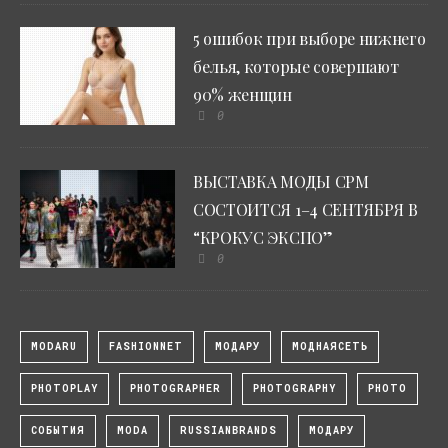
5 ошибок при выборе нижнего
белья, которые совершают
90% женщин
0
ВЫСТАВКА МОДЫ CPM
СОСТОИТСЯ 1–4 СЕНТЯБРЯ В
“КРОКУС ЭКСПО”
0
MODARU
FASHIONNET
МОДАРУ
МОДНАЯСЕТЬ
PHOTOPLAY
PHOTOGRAPHER
PHOTOGRAPHY
PHOTO
СОБЫТИЯ
MODA
RUSSIANBRANDS
МОДАРУ