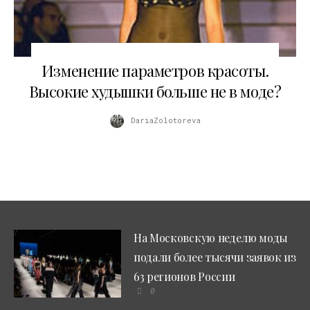
04.01.2009
Изменение параметров красоты.
Высокие худышки больше не в моде?
DariaZolotoreva
На Московскую неделю моды
подали более тысячи заявок из
63 регионов России
0