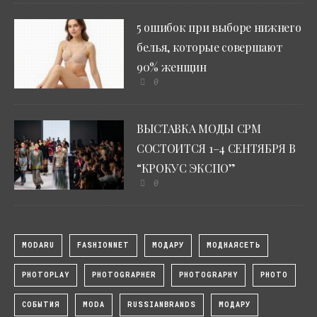
5 ошибок при выборе нижнего
белья, которые совершают
90% женщин
0
ВЫСТАВКА МОДЫ CPM
СОСТОИТСЯ 1–4 СЕНТЯБРЯ В
“КРОКУС ЭКСПО”
0
MODARU
FASHIONNET
МОДАРУ
МОДНАЯСЕТЬ
PHOTOPLAY
PHOTOGRAPHER
PHOTOGRAPHY
PHOTO
СОБЫТИЯ
MODA
RUSSIANBRANDS
МОДАРУ