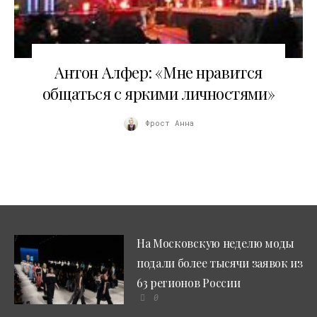
18.04.2006
Антон Алфер: «Мне нравится
общаться с яркими личностями»
Фрост Анна
На Московскую неделю моды
подали более тысячи заявок из
63 регионов России
0