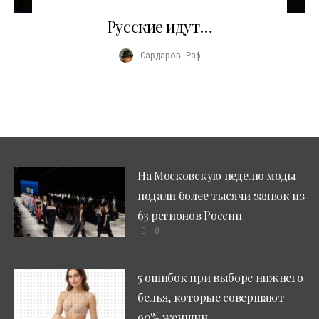
29.12.2009
Русские идут…
Сардаров Раф
На Московскую неделю моды
подали более тысячи заявок из
63 регионов России
0
5 ошибок при выборе нижнего
белья, которые совершают
90% женщин