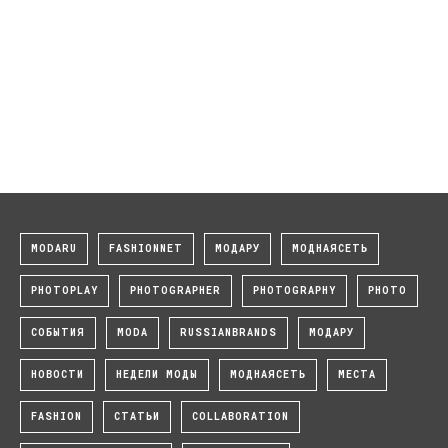
MODARU
FASHIONNET
МОДАРУ
МОДНАЯСЕТЬ
PHOTOPLAY
PHOTOGRAPHER
PHOTOGRAPHY
PHOTO
СОБЫТИЯ
MODA
RUSSIANBRANDS
МОДАРУ
НОВОСТИ
НЕДЕЛИ МОДЫ
МОДНАЯСЕТЬ
МЕСТА
FASHION
СТАТЬИ
COLLABORATION