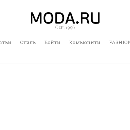
Осн. 1996
атьи
Стиль
Войти
Комьюнити
FASHIO