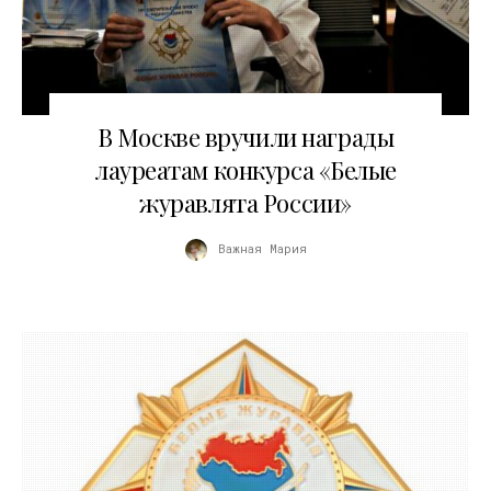
11.11.2018
В Москве вручили награды
лауреатам конкурса «Белые
журавлята России»
Важная Мария