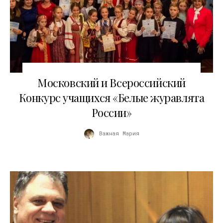
29.10.2018
Московский и Всероссийский
Конкурс учащихся «Белые журавлята
России»
Важная Мария