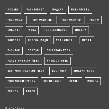
MODARU
FASHIONNET
МОДАРУ
МОДНАЯСЕТЬ
PHOTOPLAY
PHOTOGRAPHER
PHOTOGRAPHY
PHOTO
СОБЫТИЯ
MODA
RUSSIANBRANDS
МОДАРУ
НОВОСТИ
НЕДЕЛИ МОДЫ
МОДНАЯСЕТЬ
МЕСТА
FASHION
СТАТЬИ
COLLABORATION
PARIS FASHION WEEK
FASHION WEEK
NEW YORK FASHION WEEK
ВЫСТАВКА
МОДНАЯ СЕТЬ
РОССИЙСКИЕБРЕНДЫ
ФОТОГРАФИЯ
CHANEL
МОСКВА
BEAUTY
PARIS
О компании