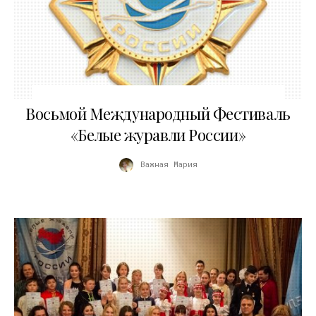
03.11.2018
Восьмой Международный Фестиваль
«Белые журавли России»
Важная Мария