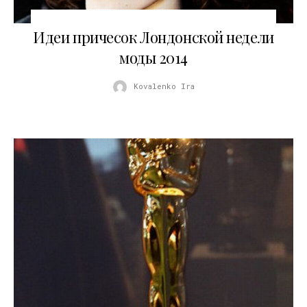
28.02.2014
Идеи причесок Лондонской недели
моды 2014
Kovalenko Ira