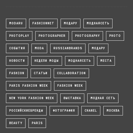
MODARU
FASHIONNET
МОДАРУ
МОДНАЯСЕТЬ
PHOTOPLAY
PHOTOGRAPHER
PHOTOGRAPHY
PHOTO
СОБЫТИЯ
MODA
RUSSIANBRANDS
МОДАРУ
НОВОСТИ
НЕДЕЛИ МОДЫ
МОДНАЯСЕТЬ
МЕСТА
FASHION
СТАТЬИ
COLLABORATION
PARIS FASHION WEEK
FASHION WEEK
NEW YORK FASHION WEEK
ВЫСТАВКА
МОДНАЯ СЕТЬ
РОССИЙСКИЕБРЕНДЫ
ФОТОГРАФИЯ
CHANEL
МОСКВА
BEAUTY
PARIS