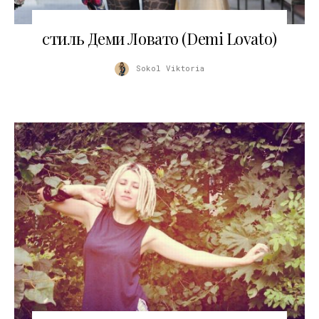
24.11.2017
стиль Деми Ловато (Demi Lovato)
Sokol Viktoria