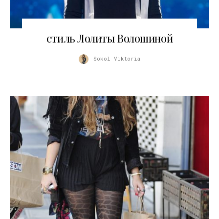
24.11.2017
стиль Лолиты Волошиной
Sokol Viktoria