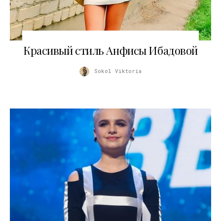
24.11.2017
Красивый стиль Анфисы Ибадовой
Sokol Viktoria