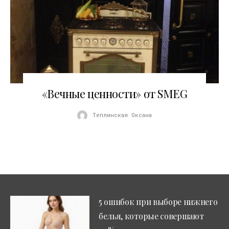
30.09.2015
«Вечные ценности» от SMEG
Теплинская Оксана
5 ошибок при выборе нижнего
белья, которые совершают