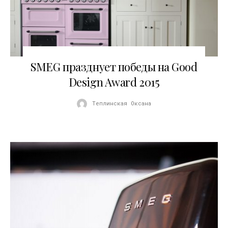
19.01.2016
SMEG празднует победы на Good
Design Award 2015
Теплинская Оксана