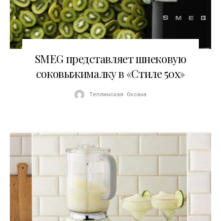
06.06.2016
SMEG представляет шнековую
соковыжималку в «Стиле 50х»
Теплинская Оксана