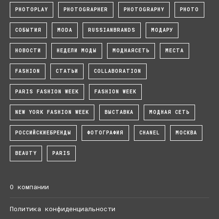
PHOTOPLAY
PHOTOGRAPHER
PHOTOGRAPHY
PHOTO
СОБЫТИЯ
MODA
RUSSIANBRANDS
МОДАРУ
НОВОСТИ
НЕДЕЛИ МОДЫ
МОДНАЯСЕТЬ
МЕСТА
FASHION
СТАТЬИ
COLLABORATION
PARIS FASHION WEEK
FASHION WEEK
NEW YORK FASHION WEEK
ВЫСТАВКА
МОДНАЯ СЕТЬ
РОССИЙСКИЕБРЕНДЫ
ФОТОГРАФИЯ
CHANEL
МОСКВА
BEAUTY
PARIS
О компании
Политика конфиденциальности