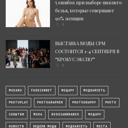
5 ошибок при выборе нижнего
белья, которые совершают
90% женщин
0
ВЫСТАВКА МОДЫ CPM
СОСТОИТСЯ 1–4 СЕНТЯБРЯ В
“КРОКУС ЭКСПО”
0
MODARU
FASHIONNET
МОДАРУ
МОДНАЯСЕТЬ
PHOTOPLAY
PHOTOGRAPHER
PHOTOGRAPHY
PHOTO
СОБЫТИЯ
MODA
RUSSIANBRANDS
МОДАРУ
НОВОСТИ
НЕДЕЛИ МОДЫ
МОДНАЯСЕТЬ
МЕСТА