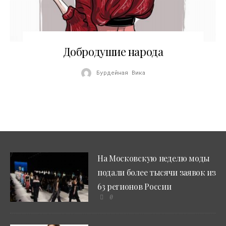
02.04.2011
Добродушие народа
Бурдейная Вика
На Московскую неделю моды
подали более тысячи заявок из
63 регионов России
0