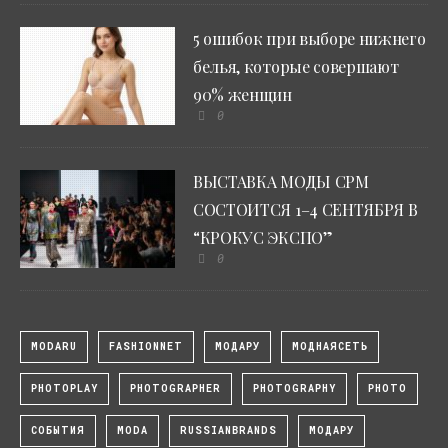
5 ошибок при выборе нижнего
белья, которые совершают
90% женщин
0
ВЫСТАВКА МОДЫ CPM
СОСТОИТСЯ 1–4 СЕНТЯБРЯ В
“КРОКУС ЭКСПО”
0
MODARU
FASHIONNET
МОДАРУ
МОДНАЯСЕТЬ
PHOTOPLAY
PHOTOGRAPHER
PHOTOGRAPHY
PHOTO
СОБЫТИЯ
MODA
RUSSIANBRANDS
МОДАРУ