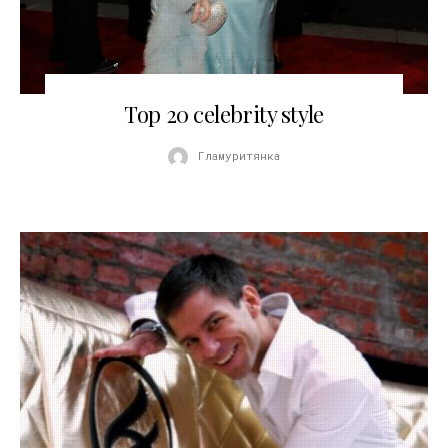
19.01.2009
Top 20 celebrity style
Гламуритянка