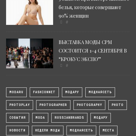
белья, которые совершают
90% женщин
0
ВЫСТАВКА МОДЫ CPM
СОСТОИТСЯ 1–4 СЕНТЯБРЯ В
“КРОКУС ЭКСПО”
0
MODARU
FASHIONNET
МОДАРУ
МОДНАЯСЕТЬ
PHOTOPLAY
PHOTOGRAPHER
PHOTOGRAPHY
PHOTO
СОБЫТИЯ
MODA
RUSSIANBRANDS
МОДАРУ
НОВОСТИ
НЕДЕЛИ МОДЫ
МОДНАЯСЕТЬ
МЕСТА