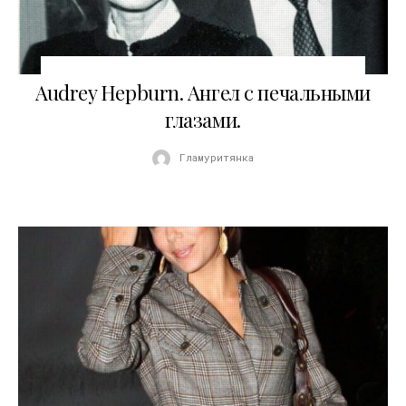
08.02.2009
Audrey Hepburn. Ангел с печальными
глазами.
Гламуритянка