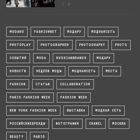
0
MODARU
FASHIONNET
МОДАРУ
МОДНАЯСЕТЬ
PHOTOPLAY
PHOTOGRAPHER
PHOTOGRAPHY
PHOTO
СОБЫТИЯ
MODA
RUSSIANBRANDS
МОДАРУ
НОВОСТИ
НЕДЕЛИ МОДЫ
МОДНАЯСЕТЬ
МЕСТА
FASHION
СТАТЬИ
COLLABORATION
PARIS FASHION WEEK
FASHION WEEK
NEW YORK FASHION WEEK
ВЫСТАВКА
МОДНАЯ СЕТЬ
РОССИЙСКИЕБРЕНДЫ
ФОТОГРАФИЯ
CHANEL
МОСКВА
BEAUTY
PARIS