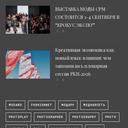
ВЫСТАВКА МОДЫ CPM
СОСТОИТСЯ 1–4 СЕНТЯБРЯ В
“КРОКУС ЭКСПО”
0
Креативная экономика как
новый язык влияния: чем
запомнилась пленарная
сессия РКН‑2026
0
MODARU
FASHIONNET
МОДАРУ
МОДНАЯСЕТЬ
PHOTOPLAY
PHOTOGRAPHER
PHOTOGRAPHY
PHOTO