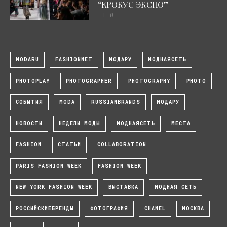
“КРОКУС ЭКСПО”
0
MODARU
FASHIONNET
МОДАРУ
МОДНАЯСЕТЬ
PHOTOPLAY
PHOTOGRAPHER
PHOTOGRAPHY
PHOTO
СОБЫТИЯ
MODA
RUSSIANBRANDS
МОДАРУ
НОВОСТИ
НЕДЕЛИ МОДЫ
МОДНАЯСЕТЬ
МЕСТА
FASHION
СТАТЬИ
COLLABORATION
PARIS FASHION WEEK
FASHION WEEK
NEW YORK FASHION WEEK
ВЫСТАВКА
МОДНАЯ СЕТЬ
РОССИЙСКИЕБРЕНДЫ
ФОТОГРАФИЯ
CHANEL
МОСКВА