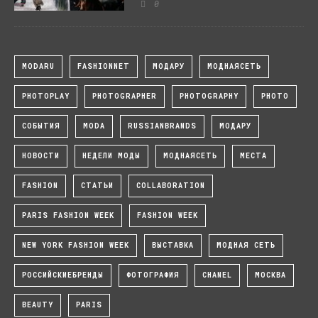
0
MODARU
FASHIONNET
МОДАРУ
МОДНАЯСЕТЬ
PHOTOPLAY
PHOTOGRAPHER
PHOTOGRAPHY
PHOTO
СОБЫТИЯ
MODA
RUSSIANBRANDS
МОДАРУ
НОВОСТИ
НЕДЕЛИ МОДЫ
МОДНАЯСЕТЬ
МЕСТА
FASHION
СТАТЬИ
COLLABORATION
PARIS FASHION WEEK
FASHION WEEK
NEW YORK FASHION WEEK
ВЫСТАВКА
МОДНАЯ СЕТЬ
РОССИЙСКИЕБРЕНДЫ
ФОТОГРАФИЯ
CHANEL
МОСКВА
BEAUTY
PARIS