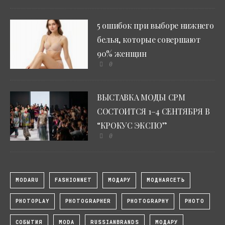
5 ошибок при выборе нижнего
белья, которые совершают
90% женщин
0
ВЫСТАВКА МОДЫ CPM
СОСТОИТСЯ 1–4 СЕНТЯБРЯ В
“КРОКУС ЭКСПО”
0
MODARU
FASHIONNET
МОДАРУ
МОДНАЯСЕТЬ
PHOTOPLAY
PHOTOGRAPHER
PHOTOGRAPHY
PHOTO
СОБЫТИЯ
MODA
RUSSIANBRANDS
МОДАРУ