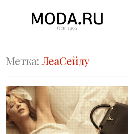
Осн. 1996
Метка:
ЛеаСейду