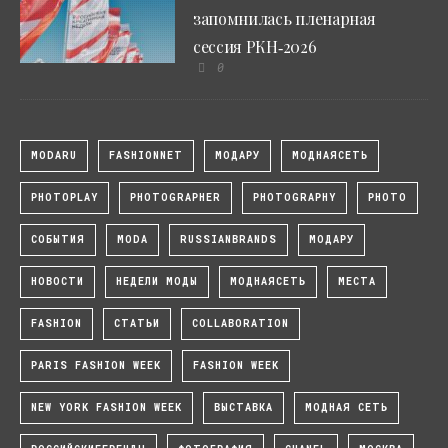
запомнилась пленарная
сессия РКН‑2026
0
MODARU
FASHIONNET
МОДАРУ
МОДНАЯСЕТЬ
PHOTOPLAY
PHOTOGRAPHER
PHOTOGRAPHY
PHOTO
СОБЫТИЯ
MODA
RUSSIANBRANDS
МОДАРУ
НОВОСТИ
НЕДЕЛИ МОДЫ
МОДНАЯСЕТЬ
МЕСТА
FASHION
СТАТЬИ
COLLABORATION
PARIS FASHION WEEK
FASHION WEEK
NEW YORK FASHION WEEK
ВЫСТАВКА
МОДНАЯ СЕТЬ