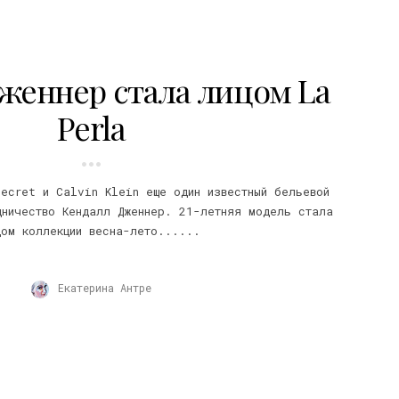
женнер стала лицом La
Perla
ecret и Calvin Klein еще один известный бельевой
дничество Кендалл Дженнер. 21-летняя модель стала
цом коллекции весна-лето......
Екатерина Антре