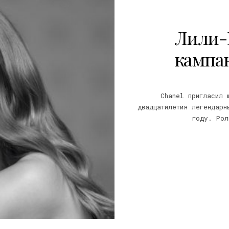
Лили-Р
кампан
Chanel пригласил 
двадцатилетия легендарн
году. Рол
20