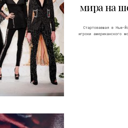
мира на ш
Стартовавшая в Нью-Й
игроки американского м
7