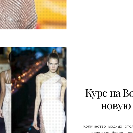
17
Курс на Во
новую
Количество модных сто
пополнил Макао, ко