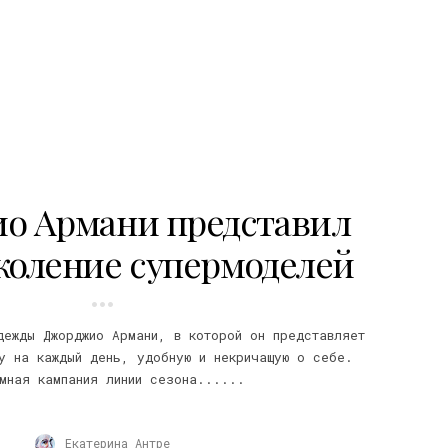
о Армани представил
коление супермоделей
дежды Джорджио Армани, в которой он представляет
у на каждый день, удобную и некричащую о себе.
мная кампания линии сезона......
Екатерина Антре