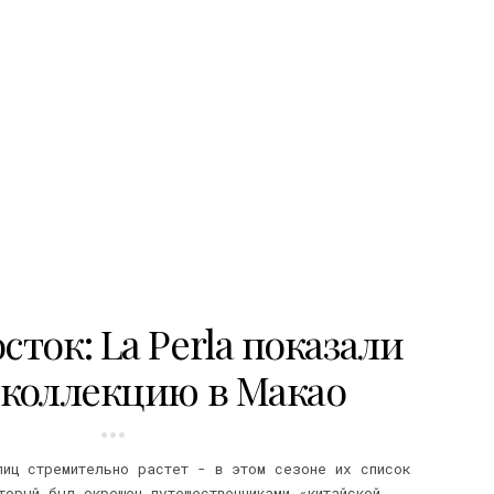
сток: La Perla показали
 коллекцию в Макао
лиц стремительно растет - в этом сезоне их список
торый был окрещен путешественниками «китайской