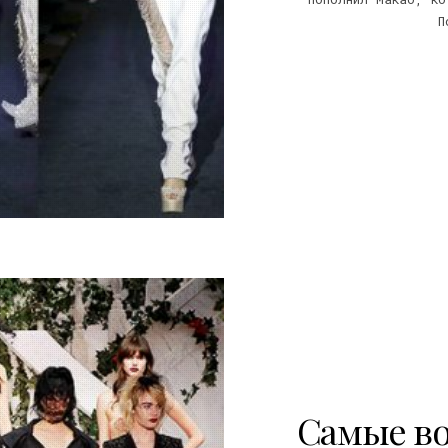
П
7
Самые во