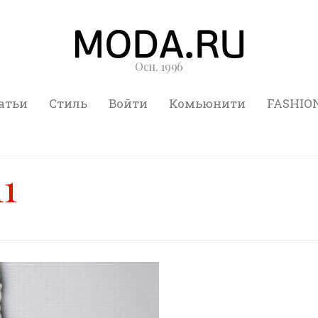
Осн. 1996
атьи
Стиль
Войти
Комьюнити
FASHIO
11