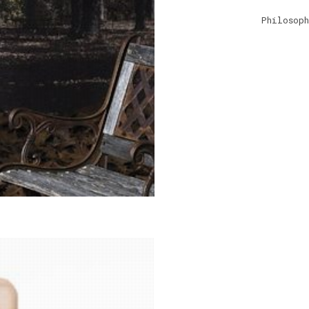
Philosop
0