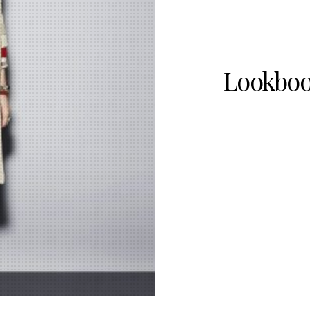
Lookboo
1