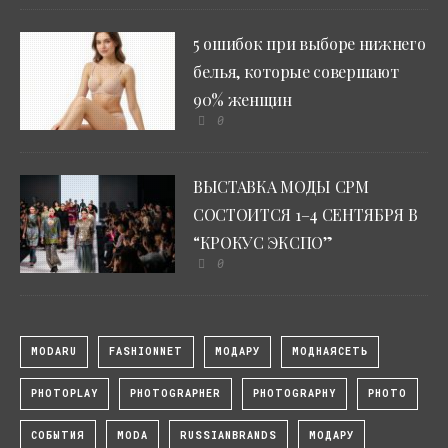
5 ошибок при выборе нижнего
белья, которые совершают
90% женщин
0
ВЫСТАВКА МОДЫ CPM
СОСТОИТСЯ 1–4 СЕНТЯБРЯ В
“КРОКУС ЭКСПО”
0
MODARU
FASHIONNET
МОДАРУ
МОДНАЯСЕТЬ
PHOTOPLAY
PHOTOGRAPHER
PHOTOGRAPHY
PHOTO
СОБЫТИЯ
MODA
RUSSIANBRANDS
МОДАРУ