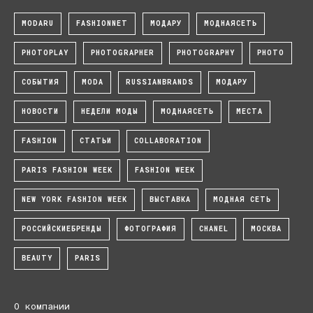
MODARU
FASHIONNET
МОДАРУ
МОДНАЯСЕТЬ
PHOTOPLAY
PHOTOGRAPHER
PHOTOGRAPHY
PHOTO
СОБЫТИЯ
MODA
RUSSIANBRANDS
МОДАРУ
НОВОСТИ
НЕДЕЛИ МОДЫ
МОДНАЯСЕТЬ
МЕСТА
FASHION
СТАТЬИ
COLLABORATION
PARIS FASHION WEEK
FASHION WEEK
NEW YORK FASHION WEEK
ВЫСТАВКА
МОДНАЯ СЕТЬ
РОССИЙСКИЕБРЕНДЫ
ФОТОГРАФИЯ
CHANEL
МОСКВА
BEAUTY
PARIS
О компании