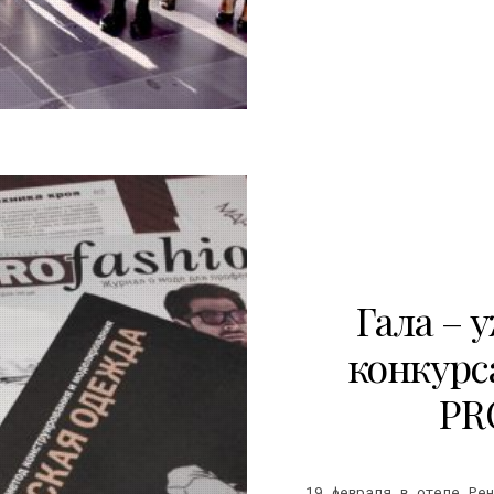
5
Гала – 
конкурс
PR
19 февраля в отеле Рен