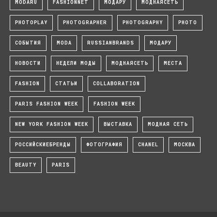
MODARU
FASHIONNET
МОДАРУ
МОДНАЯСЕТЬ
PHOTOPLAY
PHOTOGRAPHER
PHOTOGRAPHY
PHOTO
СОБЫТИЯ
MODA
RUSSIANBRANDS
МОДАРУ
НОВОСТИ
НЕДЕЛИ МОДЫ
МОДНАЯСЕТЬ
МЕСТА
FASHION
СТАТЬИ
COLLABORATION
PARIS FASHION WEEK
FASHION WEEK
NEW YORK FASHION WEEK
ВЫСТАВКА
МОДНАЯ СЕТЬ
РОССИЙСКИЕБРЕНДЫ
ФОТОГРАФИЯ
CHANEL
МОСКВА
BEAUTY
PARIS