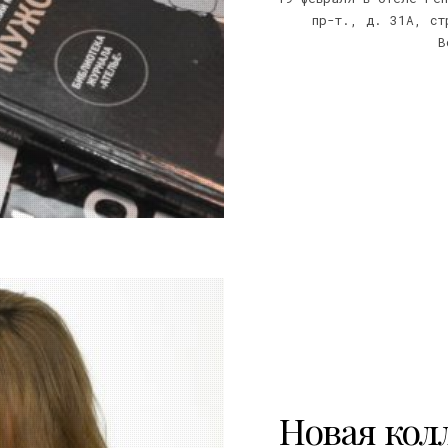
пр-т., д. 31А, ст
В
5
Новая колл