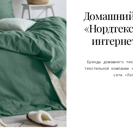
Домашний 
«Нордтекс
интерне
Бренды домашнего тек
текстильной компании 
сети «Лэ
3