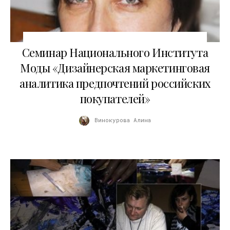
25.09.2011
Семинар Национального Института
Моды «Дизайнерская маркетинговая
аналитика предпочтений российских
покупателей»
Винокурова Алина