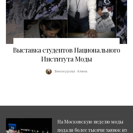
29.05.2011
Выставка студентов Национального
Института Моды
Винокурова Алина
На Московскую неделю моды
подали более тысячи заявок из