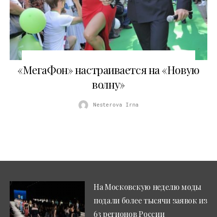
25.07.2012
«МегаФон» настраивается на «Новую
волну»
Nesterova Irna
На Московскую неделю моды
подали более тысячи заявок из
63 регионов России