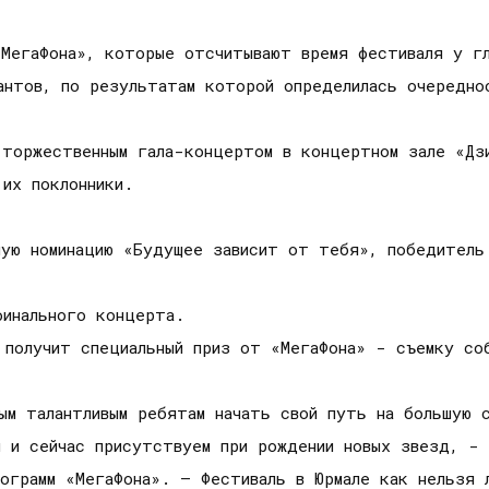
«МегаФона», которые отсчитывают время фестиваля у гл
антов, по результатам которой определилась очередно
 торжественным гала-концертом в концертном зале «Дз
их поклонники.
ную номинацию «Будущее зависит от тебя», победитель
финального концерта.
 получит специальный приз от «МегаФона» - съемку со
ым талантливым ребятам начать свой путь на большую 
ы и сейчас присутствуем при рождении новых звезд, -
рограмм «МегаФона». – Фестиваль в Юрмале как нельзя 