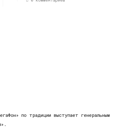
0 комментариев
МегаФон» по традиции выступает генеральным
я».