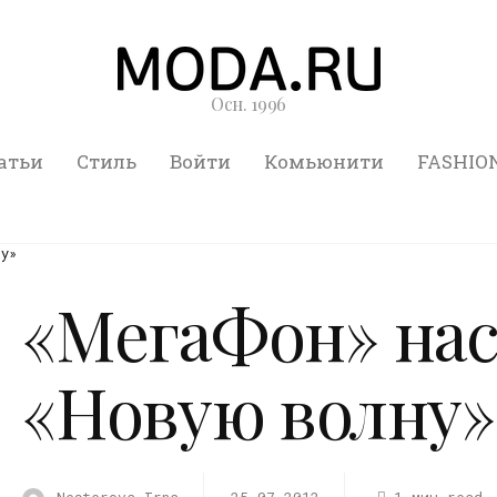
Осн. 1996
атьи
Стиль
Войти
Комьюнити
FASHIO
ну»
«МегаФон» нас
«Новую волну»