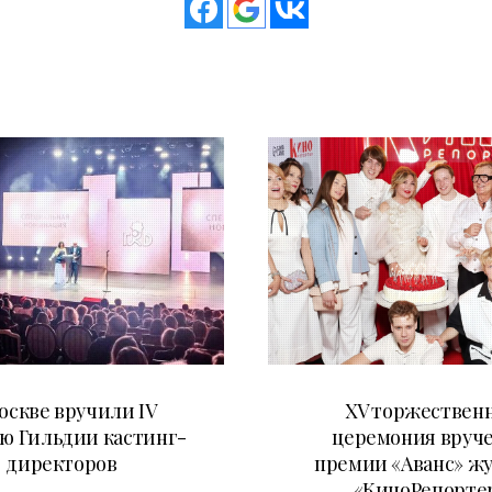
29.05.2026
20.04.2026
оскве вручили IV
XV торжествен
ю Гильдии кастинг-
церемония вруч
директоров
премии «Аванс» ж
«КиноРепорте