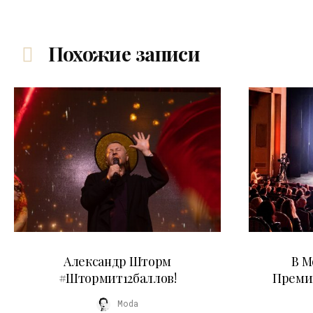
Похожие записи
03.06.2026
Александр Шторм
В М
#Штормит12баллов!
Преми
Moda