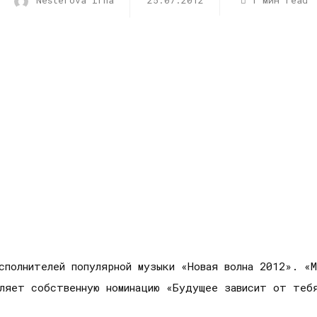
Nesterova Irna
25.07.2012
1 мин read
сполнителей популярной музыки «Новая волна 2012». «
вляет собственную номинацию «Будущее зависит от теб