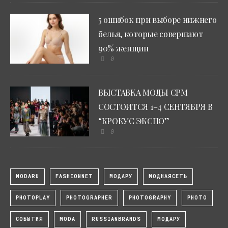
5 ошибок при выборе нижнего
белья, которые совершают
90% женщин
0
ВЫСТАВКА МОДЫ CPM
СОСТОИТСЯ 1–4 СЕНТЯБРЯ В
“КРОКУС ЭКСПО”
0
MODARU
FASHIONNET
МОДАРУ
МОДНАЯСЕТЬ
PHOTOPLAY
PHOTOGRAPHER
PHOTOGRAPHY
PHOTO
СОБЫТИЯ
MODA
RUSSIANBRANDS
МОДАРУ