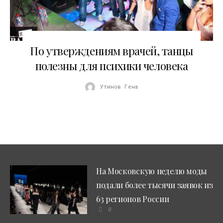
12.08.2011
По утверждениям врачей, танцы
полезны для психики человека
Утинов Гена
На Московскую неделю моды
подали более тысячи заявок из
63 регионов России
0