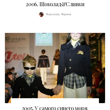
03.11.2010
2006. Шоколад&Сливки
Морозова Марина
03.11.2010
2005. У самого синего моря.