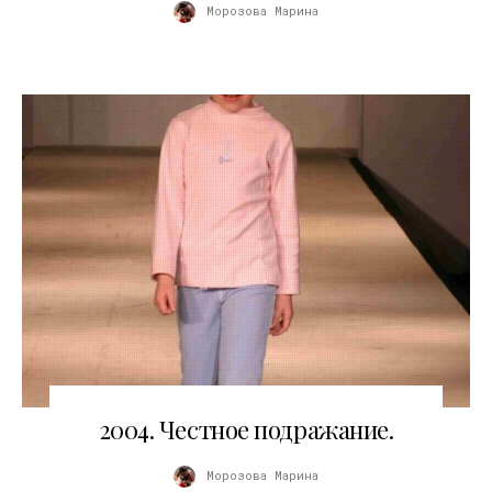
Морозова Марина
03.11.2010
2004. Честное подражание.
Морозова Марина