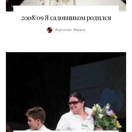
03.11.2010
2008/09 Я садовником родился
Морозова Марина