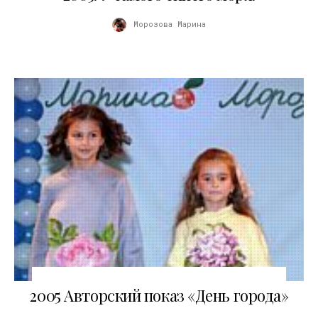
Морозова Марина
03.11.2010
2005 Авторский показ «День города»