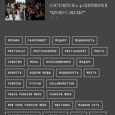
СОСТОИТСЯ 1–4 СЕНТЯБРЯ В
“КРОКУС ЭКСПО”
0
MODARU
FASHIONNET
МОДАРУ
МОДНАЯСЕТЬ
PHOTOPLAY
PHOTOGRAPHER
PHOTOGRAPHY
PHOTO
СОБЫТИЯ
MODA
RUSSIANBRANDS
МОДАРУ
НОВОСТИ
НЕДЕЛИ МОДЫ
МОДНАЯСЕТЬ
МЕСТА
FASHION
СТАТЬИ
COLLABORATION
PARIS FASHION WEEK
FASHION WEEK
NEW YORK FASHION WEEK
ВЫСТАВКА
МОДНАЯ СЕТЬ