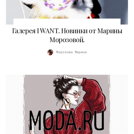
04.11.2010
Галерея I WANT. Новинки от Марины
Морозовой.
Морозова Марина