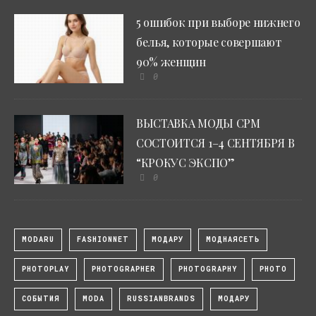
5 ошибок при выборе нижнего
белья, которые совершают
90% женщин
0
ВЫСТАВКА МОДЫ CPM
СОСТОИТСЯ 1–4 СЕНТЯБРЯ В
“КРОКУС ЭКСПО”
0
MODARU
FASHIONNET
МОДАРУ
МОДНАЯСЕТЬ
PHOTOPLAY
PHOTOGRAPHER
PHOTOGRAPHY
PHOTO
СОБЫТИЯ
MODA
RUSSIANBRANDS
МОДАРУ