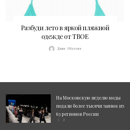
29.05.2017
Разбуди лето в яркой пляжной
одежде от ТВОЕ
Даша Обухова
На Московскую неделю моды
подали более тысячи заявок из
63 регионов России
0