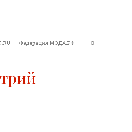
N.RU
Федерация МОДА.РФ
стрий