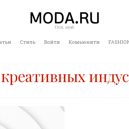
Осн. 1996
атьи
Стиль
Войти
Комьюнити
FASHIO
 креативных инду