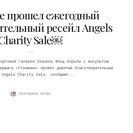
е прошел ежегодный
ительный ресейл Angels
Charity Sale￼
торговой галерее Seasons Фонд борьбы с инсультом
ермага «Стокманн» провёл девятый благотворительный
 Angels Charity Sale, сообщают...
Екатерина Антре