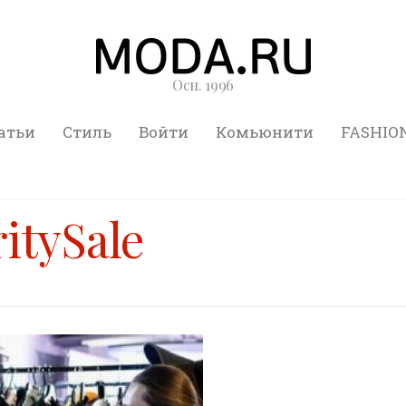
Осн. 1996
атьи
Стиль
Войти
Комьюнити
FASHIO
itySale