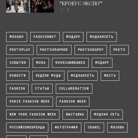
“КРОКУС ЭКСПО”
0
MODARU
FASHIONNET
МОДАРУ
МОДНАЯСЕТЬ
PHOTOPLAY
PHOTOGRAPHER
PHOTOGRAPHY
PHOTO
СОБЫТИЯ
MODA
RUSSIANBRANDS
МОДАРУ
НОВОСТИ
НЕДЕЛИ МОДЫ
МОДНАЯСЕТЬ
МЕСТА
FASHION
СТАТЬИ
COLLABORATION
PARIS FASHION WEEK
FASHION WEEK
NEW YORK FASHION WEEK
ВЫСТАВКА
МОДНАЯ СЕТЬ
РОССИЙСКИЕБРЕНДЫ
ФОТОГРАФИЯ
CHANEL
МОСКВА