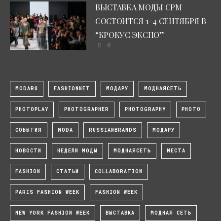
ВЫСТАВКА МОДЫ CPM
СОСТОИТСЯ 1–4 СЕНТЯБРЯ В
“КРОКУС ЭКСПО”
0
MODARU
FASHIONNET
МОДАРУ
МОДНАЯСЕТЬ
PHOTOPLAY
PHOTOGRAPHER
PHOTOGRAPHY
PHOTO
СОБЫТИЯ
MODA
RUSSIANBRANDS
МОДАРУ
НОВОСТИ
НЕДЕЛИ МОДЫ
МОДНАЯСЕТЬ
МЕСТА
FASHION
СТАТЬИ
COLLABORATION
PARIS FASHION WEEK
FASHION WEEK
NEW YORK FASHION WEEK
ВЫСТАВКА
МОДНАЯ СЕТЬ