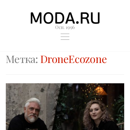
Осн. 1996
Метка:
DroneEcozone