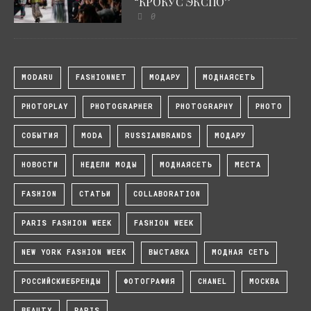
“КРОКУС ЭКСПО”
0
MODARU
FASHIONNET
МОДАРУ
МОДНАЯСЕТЬ
PHOTOPLAY
PHOTOGRAPHER
PHOTOGRAPHY
PHOTO
СОБЫТИЯ
MODA
RUSSIANBRANDS
МОДАРУ
НОВОСТИ
НЕДЕЛИ МОДЫ
МОДНАЯСЕТЬ
МЕСТА
FASHION
СТАТЬИ
COLLABORATION
PARIS FASHION WEEK
FASHION WEEK
NEW YORK FASHION WEEK
ВЫСТАВКА
МОДНАЯ СЕТЬ
РОССИЙСКИЕБРЕНДЫ
ФОТОГРАФИЯ
CHANEL
МОСКВА
BEAUTY
PARIS