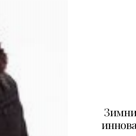
Зимние
иннова