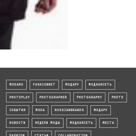
3
MODARU
FASHIONNET
МОДАРУ
МОДНАЯСЕТЬ
PHOTOPLAY
PHOTOGRAPHER
PHOTOGRAPHY
PHOTO
СОБЫТИЯ
MODA
RUSSIANBRANDS
МОДАРУ
НОВОСТИ
НЕДЕЛИ МОДЫ
МОДНАЯСЕТЬ
МЕСТА
FASHION
СТАТЬИ
COLLABORATION