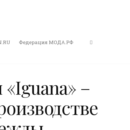
N.RU
Федерация МОДА.РФ
 «Iguana» –
роизводстве
дежды