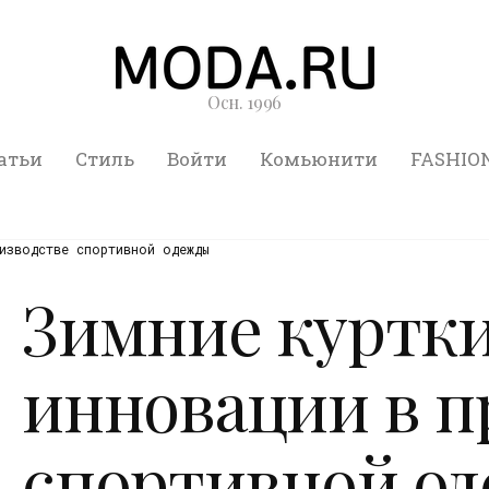
Осн. 1996
атьи
Стиль
Войти
Комьюнити
FASHIO
изводстве спортивной одежды
Зимние куртки
инновации в п
спортивной о