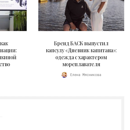
09.07.2026
как
Бренд БАСК выпустил
 нации:
капсулу «Дневник капитана»:
нкиной
одежда с характером
ство
мореплавателя
Елена Мясникова