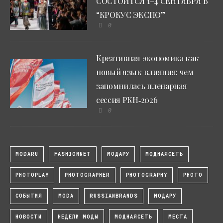
СОСТОИТСЯ 1–4 СЕНТЯБРЯ В
“КРОКУС ЭКСПО”
0
Креативная экономика как
новый язык влияния: чем
запомнилась пленарная
сессия РКН‑2026
0
MODARU
FASHIONNET
МОДАРУ
МОДНАЯСЕТЬ
PHOTOPLAY
PHOTOGRAPHER
PHOTOGRAPHY
PHOTO
СОБЫТИЯ
MODA
RUSSIANBRANDS
МОДАРУ
НОВОСТИ
НЕДЕЛИ МОДЫ
МОДНАЯСЕТЬ
МЕСТА