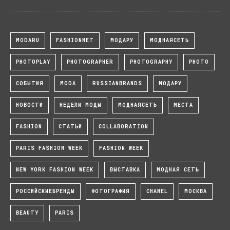
MODARU
FASHIONNET
МОДАРУ
МОДНАЯСЕТЬ
PHOTOPLAY
PHOTOGRAPHER
PHOTOGRAPHY
PHOTO
СОБЫТИЯ
MODA
RUSSIANBRANDS
МОДАРУ
НОВОСТИ
НЕДЕЛИ МОДЫ
МОДНАЯСЕТЬ
МЕСТА
FASHION
СТАТЬИ
COLLABORATION
PARIS FASHION WEEK
FASHION WEEK
NEW YORK FASHION WEEK
ВЫСТАВКА
МОДНАЯ СЕТЬ
РОССИЙСКИЕБРЕНДЫ
ФОТОГРАФИЯ
CHANEL
МОСКВА
BEAUTY
PARIS