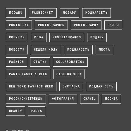
MODARU
FASHIONNET
МОДАРУ
МОДНАЯСЕТЬ
PHOTOPLAY
PHOTOGRAPHER
PHOTOGRAPHY
PHOTO
СОБЫТИЯ
MODA
RUSSIANBRANDS
МОДАРУ
НОВОСТИ
НЕДЕЛИ МОДЫ
МОДНАЯСЕТЬ
МЕСТА
FASHION
СТАТЬИ
COLLABORATION
PARIS FASHION WEEK
FASHION WEEK
NEW YORK FASHION WEEK
ВЫСТАВКА
МОДНАЯ СЕТЬ
РОССИЙСКИЕБРЕНДЫ
ФОТОГРАФИЯ
CHANEL
МОСКВА
BEAUTY
PARIS
О компании