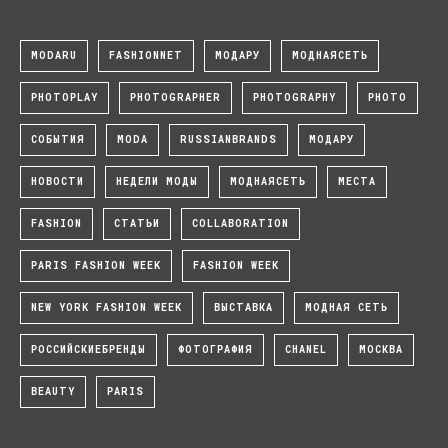
MODARU
FASHIONNET
МОДАРУ
МОДНАЯСЕТЬ
PHOTOPLAY
PHOTOGRAPHER
PHOTOGRAPHY
PHOTO
СОБЫТИЯ
MODA
RUSSIANBRANDS
МОДАРУ
НОВОСТИ
НЕДЕЛИ МОДЫ
МОДНАЯСЕТЬ
МЕСТА
FASHION
СТАТЬИ
COLLABORATION
PARIS FASHION WEEK
FASHION WEEK
NEW YORK FASHION WEEK
ВЫСТАВКА
МОДНАЯ СЕТЬ
РОССИЙСКИЕБРЕНДЫ
ФОТОГРАФИЯ
CHANEL
МОСКВА
BEAUTY
PARIS